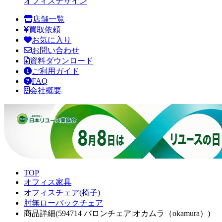
オフィスデザイン
店舗一覧
買取依頼
お気に入り
お問い合わせ
資料ダウンロード
ご利用ガイド
FAQ
会社概要
TOP
オフィス家具
オフィスチェア(椅子)
肘無ローバックチェア
商品詳細(594714 バロンチェア|オカムラ（okamura）)